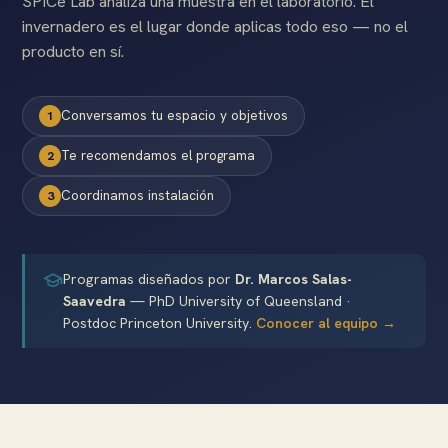
SPICe Lab analiza una muestra en el laboratorio. El
invernadero es el lugar donde aplicas todo eso — no el
producto en sí.
Academia ›
Conversamos tu espacio y objetivos
1
Te recomendamos el programa
2
Coordinamos instalación
3
Programas diseñados por
Dr. Marcos Salas-
Saavedra
— PhD University of Queensland ·
Postdoc Princeton University.
Conocer al equipo →