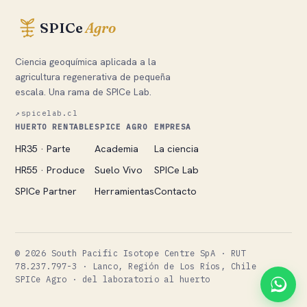
SPICe
Agro
Ciencia geoquímica aplicada a la
agricultura regenerativa de pequeña
escala. Una rama de SPICe Lab.
↗
spicelab.cl
HUERTO RENTABLE
SPICE AGRO
EMPRESA
HR35 · Parte
Academia
La ciencia
HR55 · Produce
Suelo Vivo
SPICe Lab
SPICe Partner
Herramientas
Contacto
©
2026
South Pacific Isotope Centre SpA · RUT
78.237.797-3 · Lanco, Región de Los Ríos, Chile
SPICe Agro · del laboratorio al huerto