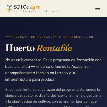
SPICe
Agro
del laboratorio al huerto
Academia
PROGRAMA DE FORMACIÓN E IMPLEMENTACIÓN
Huerto Rentable
Huerto
Rentable
HR35 · Parte
HR55 · Produce
No es un invernadero. Es un programa de formación con
base científica — el curso online de la Academia,
SPICe Partner
acompañamiento técnico en terreno y la
infraestructura para producir.
Herramientas
El conocimiento es el corazón del programa. Aprendes la
La ciencia
ciencia del suelo, el diseño del huerto, el manejo del clima
y la planificación de cultivos con el mismo rigor con que
SPICe Lab ↗