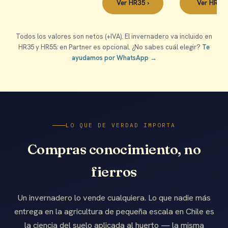
Ver HR35 ›
Ver HR55 
Todos los valores son netos (+IVA). El invernadero va incluido en
HR35 y HR55; en Partner es opcional. ¿No sabes cuál elegir?
Te
ayudamos por WhatsApp →
LO QUE DE VERDAD IMPORTA
Compras conocimiento, no
fierros
Un invernadero lo vende cualquiera. Lo que nadie más
entrega en la agricultura de pequeña escala en Chile es
la ciencia del suelo aplicada al huerto — la misma