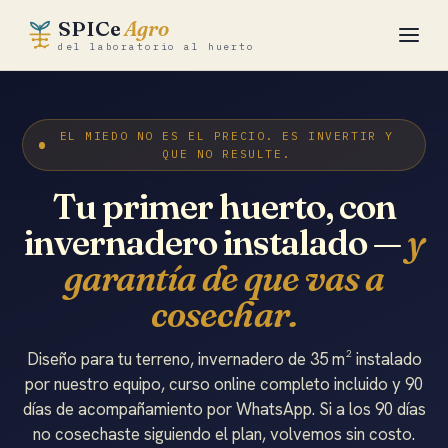
SPICe
Agro
del laboratorio al huerto
Academia
EL MIEDO NO ES EL PRECIO. ES INVERTIR Y
QUE NO RESULTE.
Huerto Rentable
Tu primer huerto, con
HR35 · Parte
invernadero instalado —
y
HR55 · Produce
garantía de que vas a
SPICe Partner
cosechar.
Herramientas
Diseño para tu terreno, invernadero de 35 m² instalado
por nuestro equipo, curso online completo incluido y 90
La ciencia
días de acompañamiento por WhatsApp. Si a los 90 días
no cosechaste siguiendo el plan, volvemos sin costo.
SPICe Lab ↗