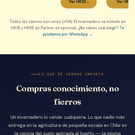
Ver HR35 ›
Ver HR55 
Todos los valores son netos (+IVA). El invernadero va incluido en
HR35 y HR55; en Partner es opcional. ¿No sabes cuál elegir?
Te
ayudamos por WhatsApp →
LO QUE DE VERDAD IMPORTA
Compras conocimiento, no
fierros
Un invernadero lo vende cualquiera. Lo que nadie más
entrega en la agricultura de pequeña escala en Chile es
la ciencia del suelo aplicada al huerto — la misma