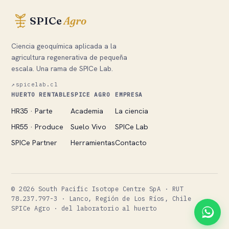
SPICe
Agro
Ciencia geoquímica aplicada a la
agricultura regenerativa de pequeña
escala. Una rama de SPICe Lab.
↗
spicelab.cl
HUERTO RENTABLE
SPICE AGRO
EMPRESA
HR35 · Parte
Academia
La ciencia
HR55 · Produce
Suelo Vivo
SPICe Lab
SPICe Partner
Herramientas
Contacto
©
2026
South Pacific Isotope Centre SpA · RUT
78.237.797-3 · Lanco, Región de Los Ríos, Chile
SPICe Agro · del laboratorio al huerto