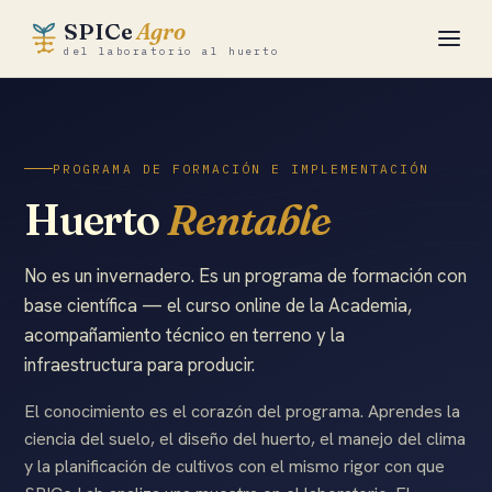
SPICe
Agro
del laboratorio al huerto
Academia
PROGRAMA DE FORMACIÓN E IMPLEMENTACIÓN
Huerto Rentable
Huerto
Rentable
HR35 · Parte
HR55 · Produce
No es un invernadero. Es un programa de formación con
base científica — el curso online de la Academia,
SPICe Partner
acompañamiento técnico en terreno y la
infraestructura para producir.
Herramientas
El conocimiento es el corazón del programa. Aprendes la
La ciencia
ciencia del suelo, el diseño del huerto, el manejo del clima
y la planificación de cultivos con el mismo rigor con que
SPICe Lab ↗