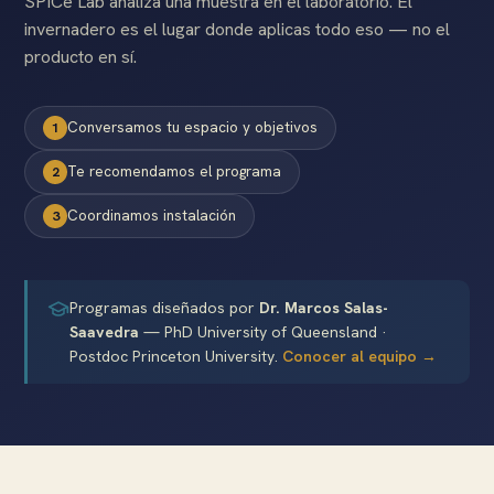
SPICe Lab analiza una muestra en el laboratorio. El
invernadero es el lugar donde aplicas todo eso — no el
producto en sí.
Academia ›
Conversamos tu espacio y objetivos
1
Te recomendamos el programa
2
Coordinamos instalación
3
Programas diseñados por
Dr. Marcos Salas-
Saavedra
— PhD University of Queensland ·
Postdoc Princeton University.
Conocer al equipo →