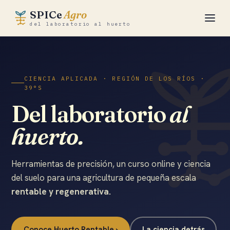
SPICe
Agro
del laboratorio al huerto
Academia
CIENCIA APLICADA · REGIÓN DE LOS RÍOS ·
Huerto Rentable
39°S
Del laboratorio
al
Herramientas
huerto.
La ciencia
SPICe Lab ↗
Herramientas de precisión, un curso online y ciencia
del suelo para una agricultura de pequeña escala
rentable y regenerativa.
Suelo Vivo ›
Conoce Huerto Rentable ›
La ciencia detrás